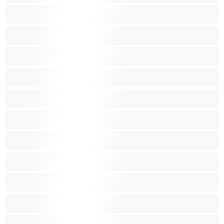
Pornotähtiä
Punapäitä
Raskaana olevia
Ruskeaveriköitä
Ryhmäseksiä
Siro
Sitomista
Squirttailua
Tummaihoinen
Tupakoivia
Valkoisia Tyttöjä