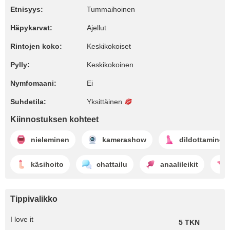
Etnisyys:
Tummaihoinen
Häpykarvat:
Ajellut
Rintojen koko:
Keskikokoiset
Pylly:
Keskikokoinen
Nymfomaani:
Ei
Suhdetila:
Yksittäinen
Kiinnostuksen kohteet
nieleminen
kamerashow
dildottaminen
käsihoito
chattailu
anaalileikit
Tippivalikko
I love it
5 TKN