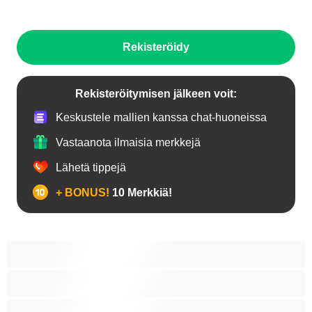
Rekisteröidy
Rekisteröitymisen jälkeen voit:
Keskustele mallien kanssa chat-huoneissa
Vastaanota ilmaisia merkkejä
Lähetä tippejä
+ BONUS!
10 Merkkiä!
18+ teinejä
Aasialaisia
Ajeltuja pilluja