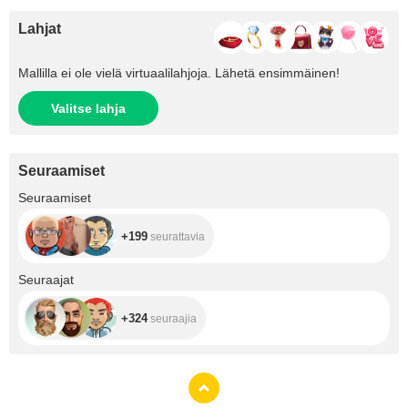
Lahjat
Mallilla ei ole vielä virtuaalilahjoja. Lähetä ensimmäinen!
Valitse lahja
Seuraamiset
+199
Seuraamiset
+199
seurattavia
+324
Seuraajat
+324
seuraajia