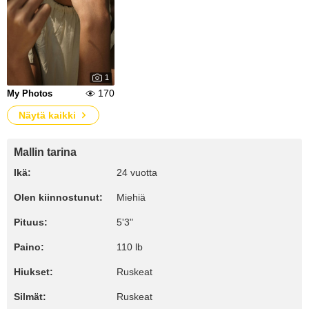
1
170
My Photos
Näytä kaikki
Mallin tarina
Ikä:
24 vuotta
Olen kiinnostunut:
Miehiä
Pituus:
5'3"
Paino:
110 lb
Hiukset:
Ruskeat
Silmät:
Ruskeat