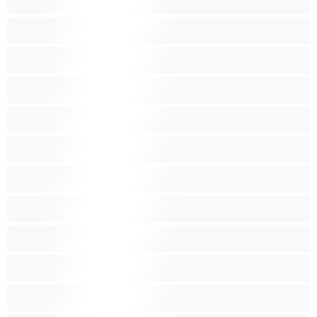
Anaali
Arabi
Beibejä
Blondeja
Fetissi
Intialainen
Iso perse
Isoja kauniita naisia
Isoja tissejä
Isoäitejä