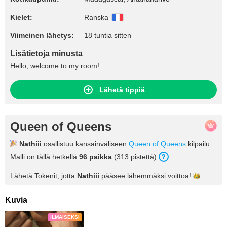
Kielet:
Ranska
Viimeinen lähetys:
18 tuntia sitten
Lisätietoja minusta
Hello, welcome to my room!
Lähetä tippiä
Queen of Queens
Nathiii
osallistuu kansainväliseen
Queen of Queens
kilpailu.
Malli on tällä hetkellä
96 paikka
(313 pistettä).
Lähetä Tokenit, jotta
Nathiii
pääsee lähemmäksi
voittoa!
Kuvia
ILMAISEKSI