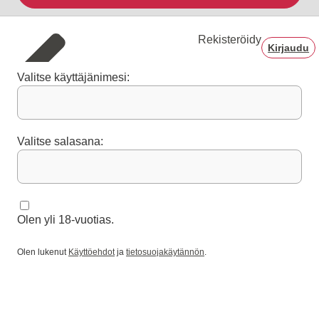
Rekisteröidy
Kirjaudu
Valitse käyttäjänimesi:
Valitse salasana:
Olen yli 18-vuotias.
Olen lukenut
Käyttöehdot
ja
tietosuojakäytännön
.