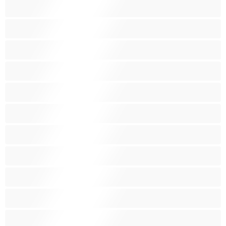
Karvaisia pilluja
Keskikokoisia tissejä
Kotirouvia
Latino
Leluja
Lesboja
Lihaksikkaita
Muodokkaita
Opiskelijatyttöjä
Paras yksityishenkilöille
Pieniä tissejä