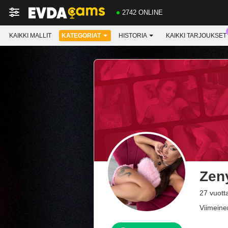
2742 ONLINE
KAIKKI MALLIT
KATEGORIAT
HISTORIA
KAIKKI TARJOUKSET
Zen
27 vuott
Viimeine