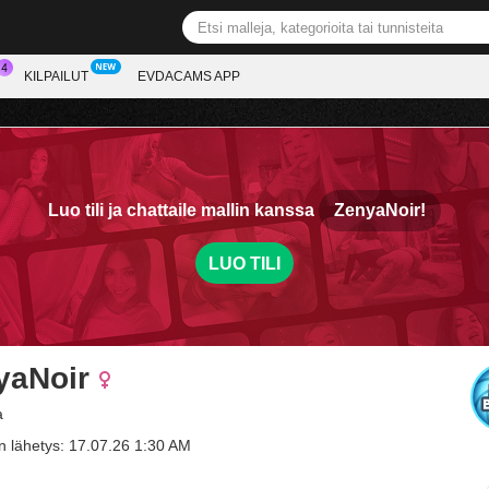
KILPAILUT
EVDACAMS APP
Luo tili ja chattaile mallin kanssa
ZenyaNoir!
LUO TILI
yaNoir
a
n lähetys: 17.07.26 1:30 AM