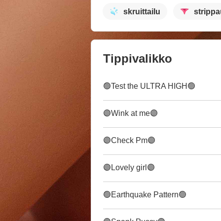
skruittailu
stripp
Tippivalikko
🟢Test the ULTRA HIGH🟢
🟣Wink at me🟣
🟣Check Pm🟣
🟣Lovely girl🟣
🟢Earthquake Pattern🟢