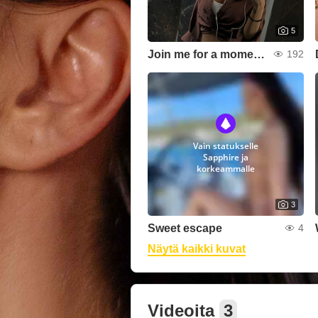
5
Join me for a moment👀
192
Vain statukselle
Sapphire ja
korkeammalle
3
Sweet escape
4
Näytä kaikki kuvat
Videoita
3