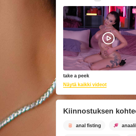
I
take a peek
Näytä kaikki videot
Kiinnostuksen kohte
anal fisting
anaalil