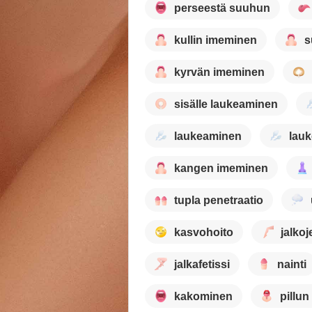
perseestä suuhun
kullin imeminen
s
kyrvän imeminen
sisälle laukeaminen
laukeaminen
lauk
kangen imeminen
tupla penetraatio
kasvohoito
jalkoj
jalkafetissi
nainti
kakominen
pillun