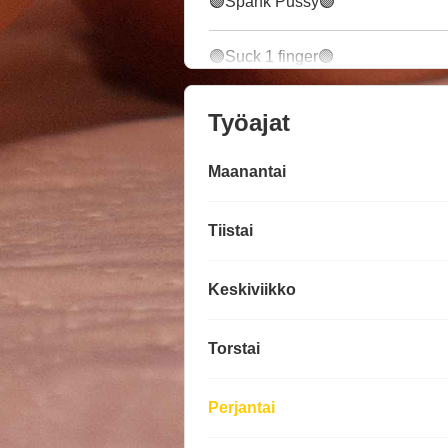
🟣Spank Pussy🟣
🟣Suck 1 finger🟣
Työajat
Maanantai
Tiistai
Keskiviikko
Torstai
Perjantai