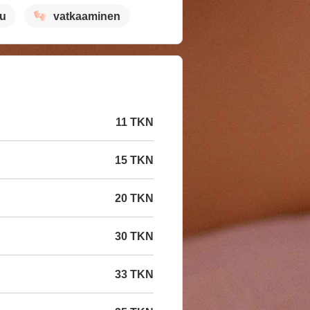
lu
vatkaaminen
11 TKN
15 TKN
20 TKN
30 TKN
33 TKN