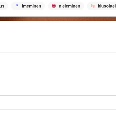
aus
imeminen
nieleminen
kiusoitte