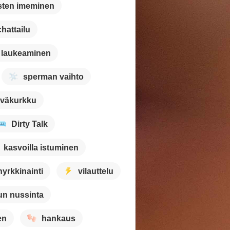
sten imeminen
chattailu
n laukeaminen
sperman vaihto
väkurkku
Dirty Talk
kasvoilla istuminen
nyrkkinainti
vilauttelu
lun nussinta
en
hankaus