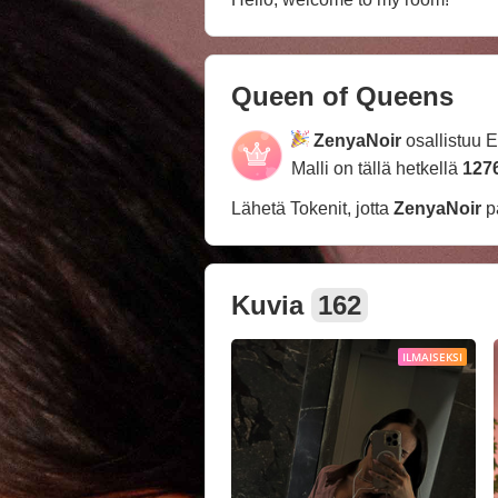
Queen of Queens
ZenyaNoir
osallistuu 
Malli on tällä hetkellä
127
Lähetä Tokenit, jotta
ZenyaNoir
p
Kuvia
162
ILMAISEKSI