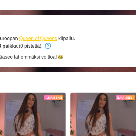
Euroopan
Queen of Queens
kilpailu.
6 paikka
(0 pistettä).
ääsee lähemmäksi
voittoa!
ILMAISEKSI
ILMAISEKSI