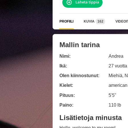
Lähetä tippiä
PROFIILI
KUVIA
162
VIDEOI
Mallin tarina
Nimi:
Andrea
Ikä:
27 vuotta
Olen kiinnostunut:
Miehiä, N
Kielet:
american
Pituus:
5'5"
Paino:
110 lb
Lisätietoja minusta
Hello, welcome to my room!