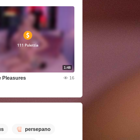
111 Polettia
1:48
 Pleasures
16
us
persepano