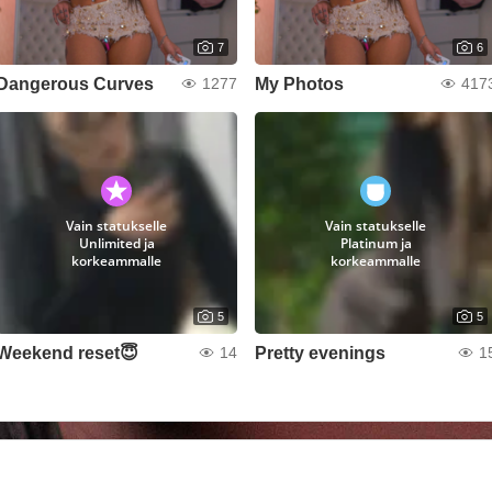
7
6
Dangerous Curves
My Photos
1277
417
Vain statukselle
Vain statukselle
Unlimited ja
Platinum ja
korkeammalle
korkeammalle
5
5
Weekend reset😇
Pretty evenings
14
1