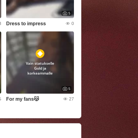
5
Dress to impress
3
0
Vain statukselle
Gold ja
korkeammalle
5
For my fans😽
5
27