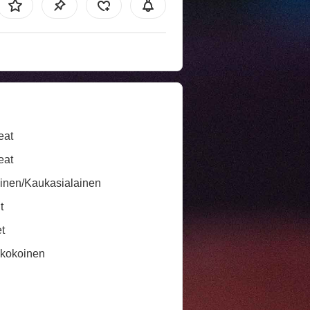
eat
eat
inen/Kaukasialainen
t
t
ikokoinen