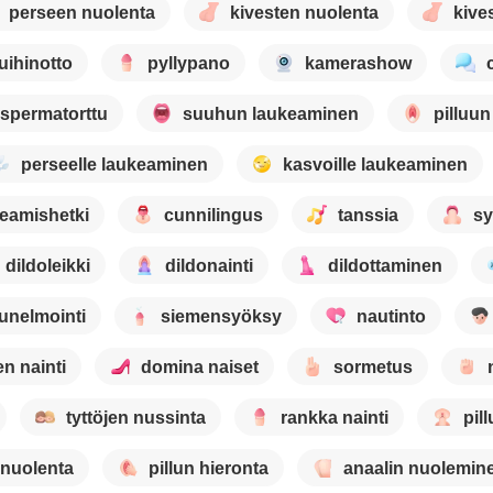
perseen nuolenta
kivesten nuolenta
kive
uihinotto
pyllypano
kamerashow
spermatorttu
suuhun laukeaminen
pilluu
perseelle laukeaminen
kasvoille laukeaminen
eamishetki
cunnilingus
tanssia
sy
dildoleikki
dildonainti
dildottaminen
unelmointi
siemensyöksy
nautinto
en nainti
domina naiset
sormetus
tyttöjen nussinta
rankka nainti
pil
 nuolenta
pillun hieronta
anaalin nuolemin