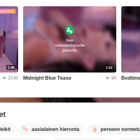
LMAISEKSI
Vain
rekisteröityneille
jäsenille
1:48
1:52
Midnight Blue Tease
Bedtime
2130
90
et
eikit
aasialainen hieronta
perseen sormet