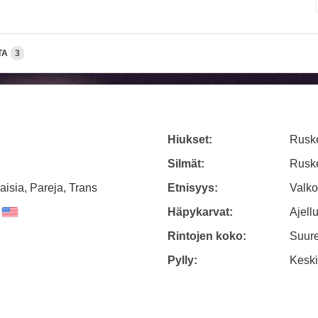
TA
3
Hiukset:
Rusk
Silmät:
Rusk
aisia, Pareja, Trans
Etnisyys:
Valko
Häpykarvat:
Ajellu
Rintojen koko:
Suure
Pylly:
Kesk